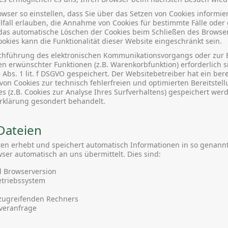
wser so einstellen, dass Sie über das Setzen von Cookies informi
lfall erlauben, die Annahme von Cookies für bestimmte Fälle oder 
das automatische Löschen der Cookies beim Schließen des Browser 
okies kann die Funktionalität dieser Website eingeschränkt sein.
rchführung des elektronischen Kommunikationsvorgangs oder zur B
en erwünschter Funktionen (z.B. Warenkorbfunktion) erforderlich s
 Abs. 1 lit. f DSGVO gespeichert. Der Websitebetreiber hat ein ber
on Cookies zur technisch fehlerfreien und optimierten Bereitstell
s (z.B. Cookies zur Analyse Ihres Surfverhaltens) gespeichert wer
rklärung gesondert behandelt.
Dateien
iten erhebt und speichert automatisch Informationen in so genann
wser automatisch an uns übermittelt. Dies sind:
 Browserversion
triebssystem
zugreifenden Rechners
rveranfrage