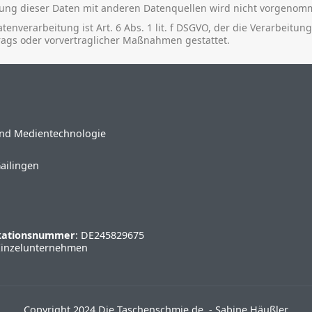
ng dieser Daten mit anderen Datenquellen wird nicht vorgenom
tenverarbeitung ist Art. 6 Abs. 1 lit. f DSGVO, der die Verarbeitun
trags oder vorvertraglicher Maßnahmen gestattet.
 und Medientechnologie
Gailingen
ikationsnummer
: DE245829675
Einzelunternehmen
Copyright 2024 Die Taschenschmie.de - Sabine Häußler