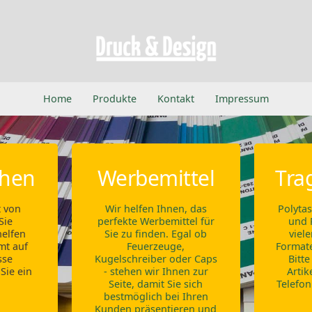
Home
Produkte
Kontakt
Impressum
chen
Werbemittel
Tra
t von
Wir helfen Ihnen, das
Polytas
Sie
perfekte Werbemittel für
und 
helfen
Sie zu finden. Egal ob
viel
mt auf
Feuerzeuge,
Formate
sse
Kugelschreiber oder Caps
Bitte
 Sie ein
- stehen wir Ihnen zur
Artik
Seite, damit Sie sich
Telefon
bestmöglich bei Ihren
Kunden präsentieren und