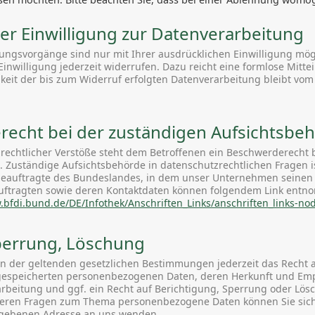
rer Einwilligung zur Datenverarbeitung
tungsvorgänge sind nur mit Ihrer ausdrücklichen Einwilligung mög
e Einwilligung jederzeit widerrufen. Dazu reicht eine formlose Mitte
keit der bis zum Widerruf erfolgten Datenverarbeitung bleibt vom
echt bei der zuständigen Aufsichtsbe
zrechtlicher Verstöße steht dem Betroffenen ein Beschwerderecht 
. Zuständige Aufsichtsbehörde in datenschutzrechtlichen Fragen i
auftragte des Bundeslandes, in dem unser Unternehmen seinen Si
uftragten sowie deren Kontaktdaten können folgendem Link ent
.bfdi.bund.de/DE/Infothek/Anschriften_Links/anschriften_links-no
perrung, Löschung
 der geltenden gesetzlichen Bestimmungen jederzeit das Recht a
 gespeicherten personenbezogenen Daten, deren Herkunft und Em
rbeitung und ggf. ein Recht auf Berichtigung, Sperrung oder Lös
teren Fragen zum Thema personenbezogene Daten können Sie sich 
gebenen Adresse an uns wenden.