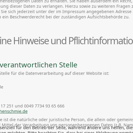
nenbezogenen Daten zu erhalten. Sie haben außerdem ein Recht, 
ung dieser Daten zu verlangen. Hierzu sowie zu weiteren Frage
Sie sich jederzeit unter der im Impressum angegebenen Adresse
n ein Beschwerderecht bei der zuständigen Aufsichtsbehörde zu.
ine Hinweise und Pflichtinformati
verantwortlichen Stelle
Stelle für die Datenverarbeitung auf dieser Website ist:
de
0 17 251 und 0049 7734 93 65 666
chenschmie.de
le ist die natürliche oder juristische Person, die allein oder geme
 Mittel der Verarbeitung von personenbezogenen Daten (z.B. Nam
senziell für den Betrieb der Seite, während andere uns helfen, d
ssen möchten. Bitte beachten Sie, dass bei einer Ablehnung womögl