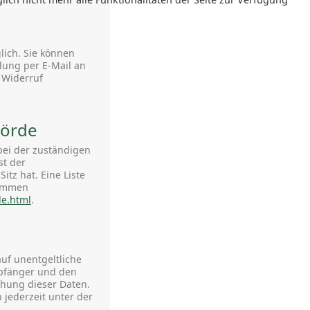
lich. Sie können
ilung per E-Mail an
 Widerruf
hörde
bei der zuständigen
st der
tz hat. Eine Liste
nommen
de.html
.
uf unentgeltliche
pfänger und den
chung dieser Daten.
jederzeit unter der