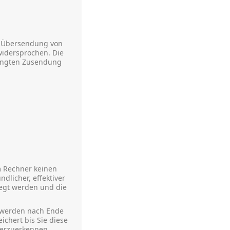
r Übersendung von
widersprochen. Die
rlangten Zusendung
m Rechner keinen
dlicher, effektiver
legt werden und die
e werden nach Ende
chert bis Sie diese
derzuerkennen.