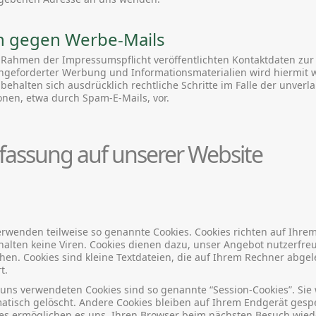
h gegen Werbe-Mails
Rahmen der Impressumspflicht veröffentlichten Kontaktdaten zu
angeforderter Werbung und Informationsmaterialien wird hiermit 
 behalten sich ausdrücklich rechtliche Schritte im Falle der unve
nen, etwa durch Spam-E-Mails, vor.
fassung auf unserer Website
verwenden teilweise so genannte Cookies. Cookies richten auf Ihre
lten keine Viren. Cookies dienen dazu, unser Angebot nutzerfreun
hen. Cookies sind kleine Textdateien, die auf Ihrem Rechner abge
t.
 uns verwendeten Cookies sind so genannte “Session-Cookies”. Si
atisch gelöscht. Andere Cookies bleiben auf Ihrem Endgerät gespei
ies ermöglichen es uns, Ihren Browser beim nächsten Besuch wie