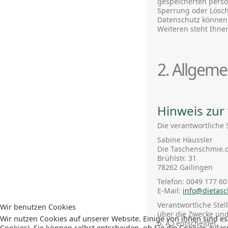
gespeicherten perso
Sperrung oder Lösch
Datenschutz können 
Weiteren steht Ihne
2. Allgeme
Hinweis zur 
Die verantwortliche 
Sabine Häussler
Die Taschenschmie.
Brühlstr. 31
78262 Gailingen
Telefon: 0049 177 6
E-Mail:
info@dietas
Verantwortliche Stel
Wir benutzen Cookies
über die Zwecke und
Wir nutzen Cookies auf unserer Website. Einige von ihnen sind es
o. Ä.) entscheidet.
Cookies). Sie können selbst entscheiden, ob Sie die Cookies zula