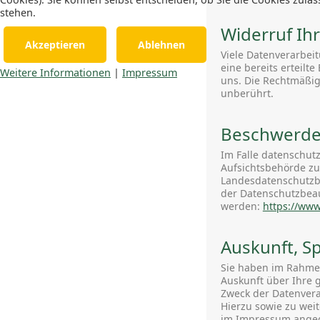
stehen.
Widerruf Ih
Akzeptieren
Ablehnen
Viele Datenverarbei
eine bereits erteilt
Weitere Informationen
|
Impressum
uns. Die Rechtmäßig
unberührt.
Beschwerder
Im Falle datenschut
Aufsichtsbehörde zu
Landesdatenschutzbe
der Datenschutzbea
werden:
https://www
Auskunft, S
Sie haben im Rahmen
Auskunft über Ihre
Zweck der Datenvera
Hierzu sowie zu wei
im Impressum ange