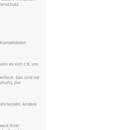
atenschutz
 Kontaktdaten
ann es sich z.B. um
rfasst. Das sind vor
frufs). Die
währleisten. Andere
weck Ihrer