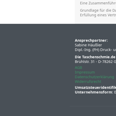
Eine Zusammenführu
Grundlage für die Da
Erfüllung eines Ver
Ansprechpartner:
Sabine Häußler
Dipl.-Ing. (FH) Druck-
Die Taschenschmie.de
Brühlstr. 31 - D-78262 
AGB
Impressum
Datenschutzerklärung
Widerrufsrecht
Umsatzsteueridentif
Unternehmensform
: 