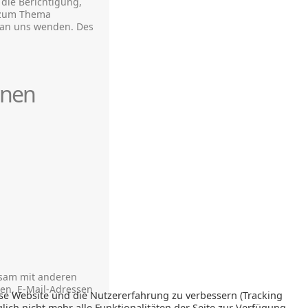
die Berichtigung,
n zum Thema
 an uns wenden. Des
onen
insam mit anderen
en, E-Mail-Adressen
iese Website und die Nutzererfahrung zu verbessern (Tracking
ich nicht mehr alle Funktionalitäten der Seite zur Verfügung